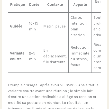
Ne remp
Pratique
Durée
Contexte
Apporte
pas
Clarté,
Soutien
10–15
intention,
professi
Guidée
Matin, pause
min
plan
en cas d
d’action
crise
Résoluti
Réduction
En
complèt
Variante
2–5
immédiate
déplacement,
d’un
courte
min
du stress,
file d’attente
problèm
focus
complex
Exemple d’usage : après avoir vu 05h05, Ana a fait la
variante courte avant une réunion ; le simple fait
d’écrire une action réalisable a allégé sa tension et
modifié sa posture en réunion. Le résultat : un
échange plus fluide et une sensation de leadership