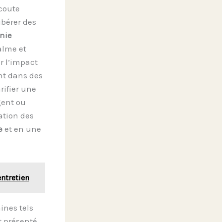
écoute
ibérer des
nie
alme et
r l’impact
nt dans des
ifier une
gent ou
lation des
e
et en une
entretien
ines tels
st présenté