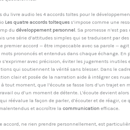
ts du livre audio les 4 accords toltes pour le développeme
dio
Les quatre accords tolteques
s’impose comme une resso
hamp du
développement personnel
. Sa promesse n’est pas 
ais une série d’attitudes simples qui se traduisent par des
Le premier accord — être impeccable avec sa parole — ag
les mots prononcés et entendus dans chaque échange. En p
e s’exprimer avec précision, éviter les jugements inutiles e
tions qui soutiennent la vérité sans blesser. Dans le cad
iction clair et posée de la narration aide à intégrer ces nu
r à tout moment, que l’écoute se fasse lors d’un trajet en 
travail ou d’un moment de détente. L’écoute devient alor
ui réévalue la façon de parler, d’écouter et de réagir, ce 
 malentendus et accroître la
communication
efficace.
 accord, ne rien prendre personnellement, est particuliè