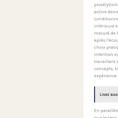
prosélytism
active devi
conditionne
intérieure 
mesuré de l
après l’éco
choix prati
intention o
travaillent 
concepts, t
expérience
Lisez aus
En parallèl
que le sens,