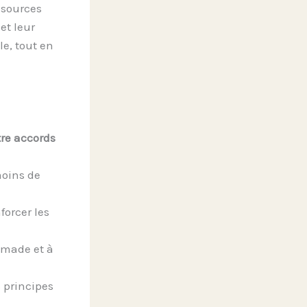
ssources
et leur
le, tout en
re accords
moins de
forcer les
omade et à
 principes