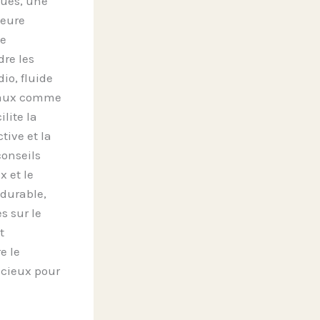
ques, une
leure
se
re les
io, fluide
itaux comme
lite la
tive et la
onseils
x et le
 durable,
s sur le
t
e le
écieux pour