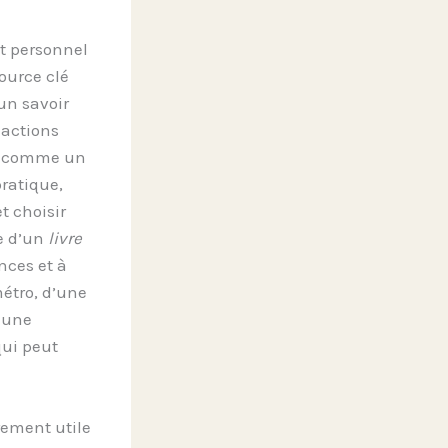
nt personnel
urce clé
un savoir
 actions
it comme un
ratique,
t choisir
re d’un
livre
ances et à
métro, d’une
s une
qui peut
rement utile