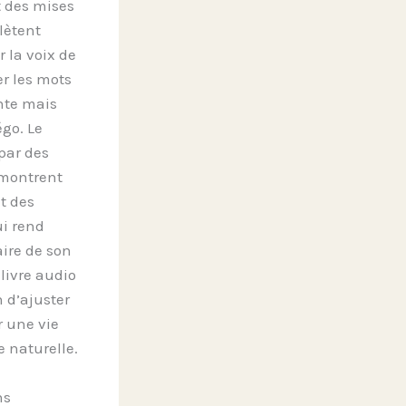
t des mises
lètent
 la voix de
er les mots
nte mais
égo. Le
par des
émontrent
t des
ui rend
aire de son
livre audio
 d’ajuster
r une vie
e naturelle.
ns