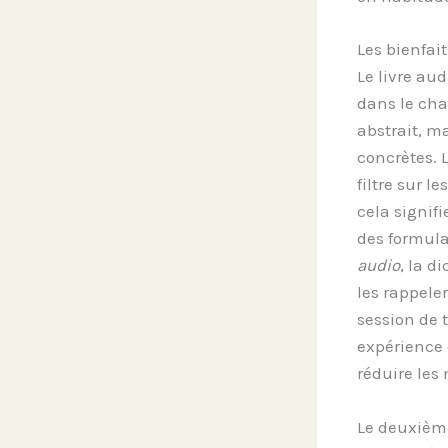
Les bienfai
Le livre au
dans le c
abstrait, m
concrètes. 
filtre sur 
cela signifi
des formula
audio
, la d
les rappele
session de 
expérience q
réduire les
Le deuxième