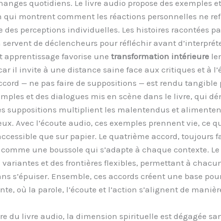
hanges quotidiens. Le livre audio propose des exemples e
n qui montrent comment les réactions personnelles ne ref
 des perceptions individuelles. Les histoires racontées par
n servent de déclencheurs pour réfléchir avant d’interprét
et apprentissage favorise une
transformation intérieure
le
ar il invite à une distance saine face aux critiques et à l’
ccord — ne pas faire de suppositions — est rendu tangible 
imples et des dialogues mis en scène dans le livre, qui d
 suppositions multiplient les malentendus et alimenten
ieux. Avec l’écoute audio, ces exemples prennent vie, ce q
 accessible que sur papier. Le quatrième accord, toujours f
 comme une boussole qui s’adapte à chaque contexte. Le 
 variantes et des frontières flexibles, permettant à chacun
sans s’épuiser. Ensemble, ces accords créent une base pou
te, où la parole, l’écoute et l’action s’alignent de manièr
re du livre audio, la dimension spirituelle est dégagée sa