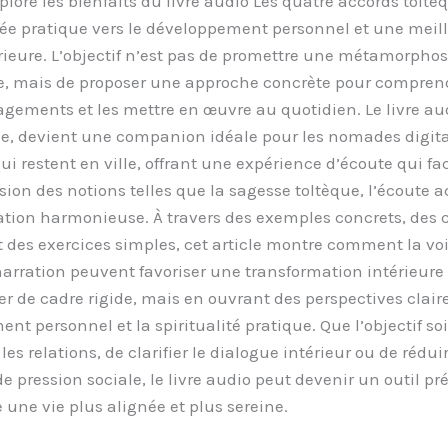
plore les bienfaits du livre audio Les quatre accords toltè
rée pratique vers le développement personnel et une meil
rieure. L’objectif n’est pas de promettre une métamorpho
, mais de proposer une approche concrète pour comprend
gements et les mettre en œuvre au quotidien. Le livre aud
ble, devient une companion idéale pour les nomades dig
i restent en ville, offrant une expérience d’écoute qui faci
on des notions telles que la sagesse toltèque, l’écoute ac
ion harmonieuse. À travers des exemples concrets, des c
t des exercices simples, cet article montre comment la voi
arration peuvent favoriser une transformation intérieure
r de cadre rigide, mais en ouvrant des perspectives claire
t personnel et la spiritualité pratique. Que l’objectif soi
les relations, de clarifier le dialogue intérieur ou de réduir
e pression sociale, le livre audio peut devenir un outil pr
 une vie plus alignée et plus sereine.