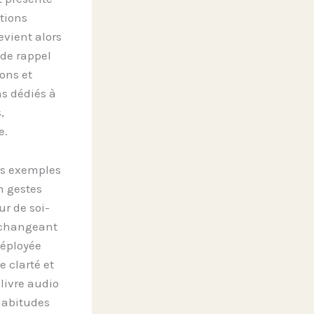
tions
evient alors
 de rappel
ions et
ns dédiés à
,
e.
es exemples
n gestes
ur de soi-
 changeant
déployée
 clarté et
livre audio
habitudes