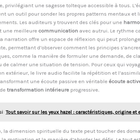
e, privilégiant une sagesse tolteque accessible à tous. L’
ent un outil pour sonder les propres patterns mentaux et l
ments. Les auditeurs y trouvent des clés pour une
harmo
et une meilleure
communication
avec autrui. Le rythme c
a narration offre un espace de réflexion qui peut prolonge
ute, permettant d’observer comment les principes s’ancre
ques, comme la manière de formuler une demande, de clar
u de calmer une situation de tension. Pour ceux qui voya
en extérieur, le livre audio facilite la répétition et l’assimi
ransformant une écoute passive en véritable
écoute activ
 de
transformation intérieure
progressive.
si
Tout savoir sur les yeux hazel : caractéristiques, origine et 
e, la dimension spirituelle du texte peut toucher des doma
 la motivation et la manière d’aborder les défis. Le tout e