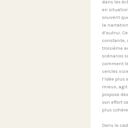
dans les éc
en situatio
souvent que
la narratio
d’autrui. C
constante, c
troisième a
scénarios s
comment les
cercles viz
l’idée plus
mieux, agit
propose des
son effort 
plus cohéren
Dans le cad