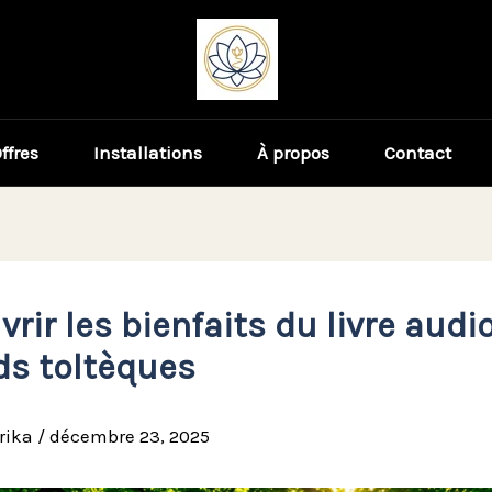
ffres
Installations
À propos
Contact
rir les bienfaits du livre audio
ds toltèques
rika
/
décembre 23, 2025