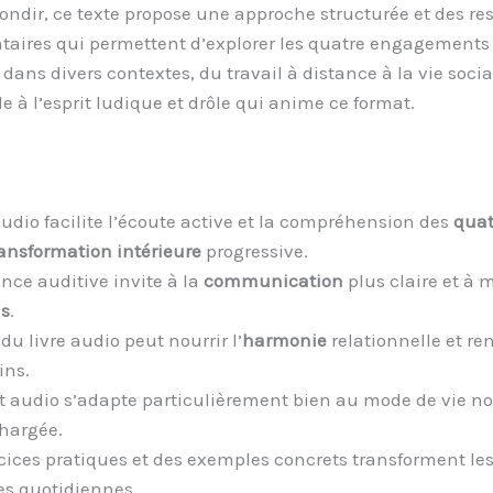
ondir, ce texte propose une approche structurée et des re
ires qui permettent d’explorer les quatre engagements 
dans divers contextes, du travail à distance à la vie socia
le à l’esprit ludique et drôle qui anime ce format.
audio facilite l’écoute active et la compréhension des
quat
ansformation intérieure
progressive.
nce auditive invite à la
communication
plus claire et à 
ns
.
du livre audio peut nourrir l’
harmonie
relationnelle et ren
ins.
t audio s’adapte particulièrement bien au mode de vie n
chargée.
cices pratiques et des exemples concrets transforment les
es quotidiennes.